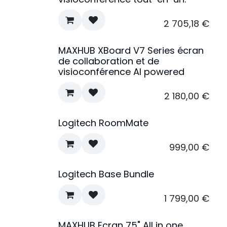
2 705,18
€
MAXHUB XBoard V7 Series écran
Nouveau !
de collaboration et de
visioconférence AI powered
2 180,00
€
Logitech RoomMate
999,00
€
Logitech Base Bundle
1 799,00
€
MAXHUB Ecran 75" All in one