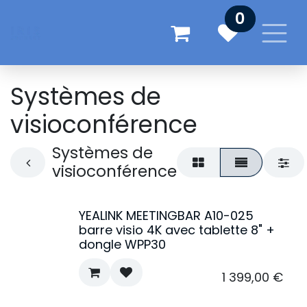
Se rendre au contenu
0
Systèmes de
visioconférence
Systèmes de
visioconférence
YEALINK MEETINGBAR A10-025
barre visio 4K avec tablette 8" +
dongle WPP30
1 399,00
€