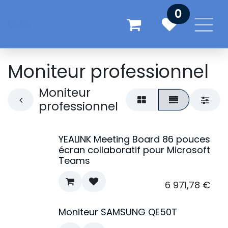
Se rendre au contenu
0
Moniteur professionnel
Moniteur
professionnel
YEALINK Meeting Board 86 pouces
Nouveau !
écran collaboratif pour Microsoft
Teams
6 971,78
€
Moniteur SAMSUNG QE50T