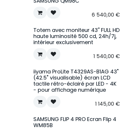
SAMSUNG QM98C
6 540,00
€
Totem avec moniteur 43'' FULL HD
haute luminosité 500 cd, 24h/7j,
intérieur exclusivement
1 540,00
€
iiyama ProLite T4329AS-B1AG 43"
(42.5" visualisable) écran LCD
tactile rétro-éclairé par LED - 4K
- pour affichage numérique
1 145,00
€
SAMSUNG FLIP 4 PRO Ecran Flip 4
WM85B