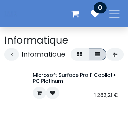
Se rendre au contenu
0
Informatique
Informatique
Microsoft Surface Pro 11 Copilot+
PC Platinum
1 282,21
€