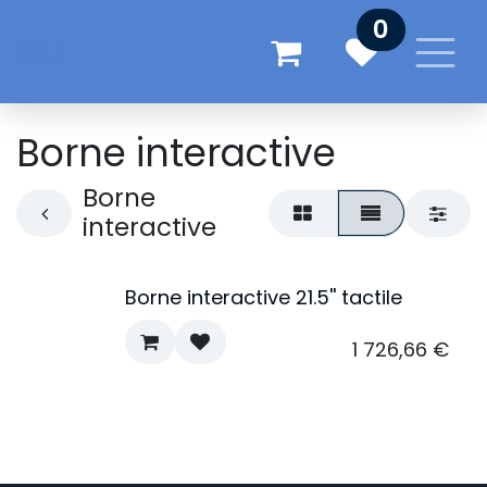
Se rendre au contenu
0
Borne interactive
Borne
interactive
Borne interactive 21.5'' tactile
1 726,66
€