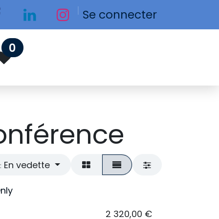
Se connecter
0
onférence
En vedette
:
Only
2 320,00
€