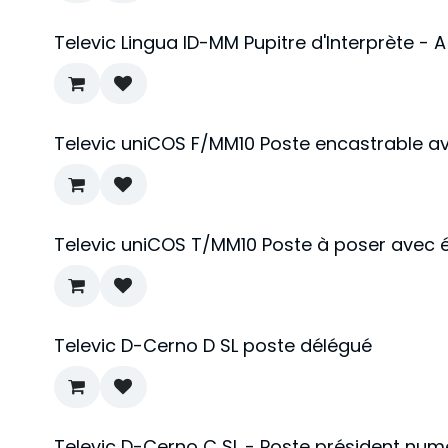
Televic Lingua ID-MM Pupitre d'Interprète - 
Televic uniCOS F/MM10 Poste encastrable av
Televic uniCOS T/MM10 Poste à poser avec éc
Televic D-Cerno D SL poste délégué
Televic D-Cerno C SL - Poste président num