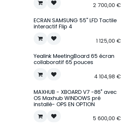
2 700,00
€
ECRAN SAMSUNG 55'' LFD Tactile
interactif Flip 4
1 125,00
€
Yealink MeetingBoard 65 écran
collaboratif 65 pouces
4 104,98
€
MAXHUB - XBOARD V7 -86" avec
Top ventes
OS Maxhub WINDOWS pré
installé- OPS EN OPTION
5 600,00
€