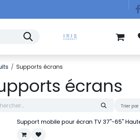
Télécom
Blog
its
Supports écrans
upports écrans
Trier par 
Support mobile pour écran TV 37''-65'' Hau