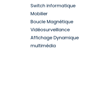
Switch informatique
Mobilier
Boucle Magnétique
Vidéosurveillance
Affichage Dynamique
multimédia
domotique
Borne interactive
accessoires audiovisuel
Medical
Télévision
Point d'accès Wifi