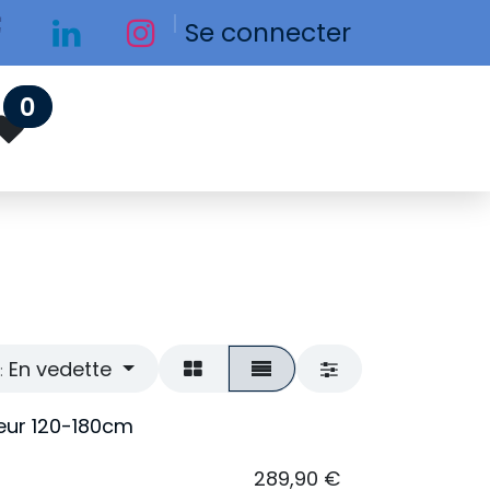
Se connecter
0
En vedette
:
teur 120-180cm
289,90
€