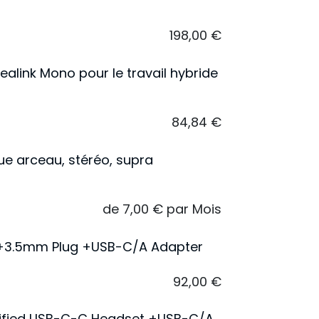
198,00
€
alink Mono pour le travail hybride
84,84
€
e arceau, stéréo, supra
de
7,00
€
par
Mois
 +3.5mm Plug +USB-C/A Adapter
92,00
€
tified USB-C-C Headset +USB-C/A