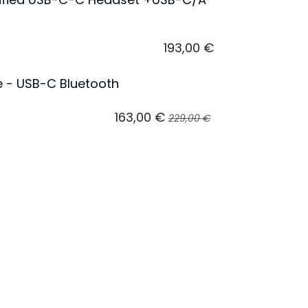
193,00
€
e - USB-C Bluetooth
163,00
€
229,00
€