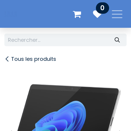
Se rendre au contenu
0
Tous les produits