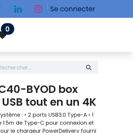
Se connecter
0
VC40-BYOD box
 USB tout en un 4K
ystème : • 2 ports USB3.0 Type-A • 1
de 1.5m de Type-C pour connexion et
pour le chargeur PowerDelivery fourni