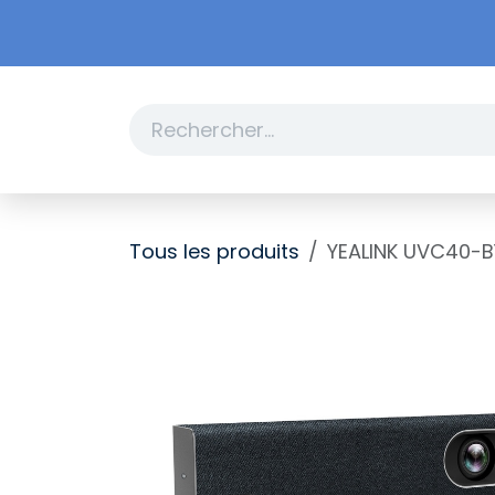
Se rendre au contenu
Boutique
Promotions
Tous les produits
YEALINK UVC40-B