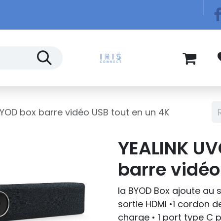
Télécom
Blog
YOD box barre vidéo USB tout en un 4K
YEALINK U
barre vidéo
la BYOD Box ajoute au s
sortie HDMI •1 cordon 
charge • 1 port type C 