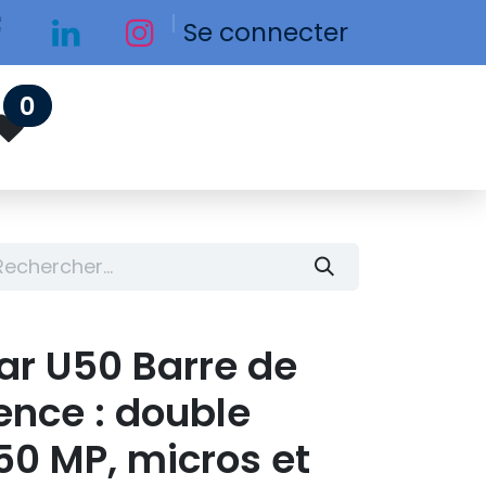
Se connecter
0
r U50 Barre de
ence : double
 50 MP, micros et