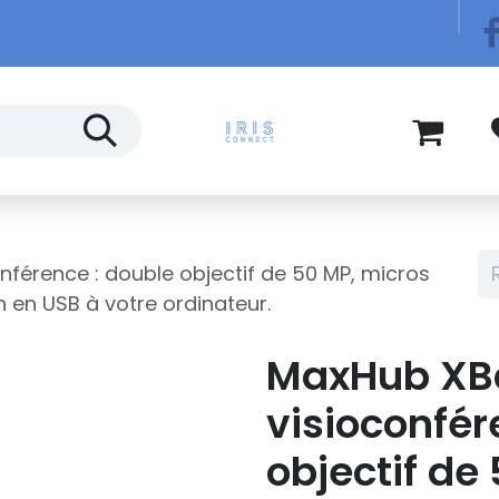
Télécom
Blog
férence : double objectif de 50 MP, micros
n en USB à votre ordinateur.
MaxHub XBa
visioconfér
objectif de