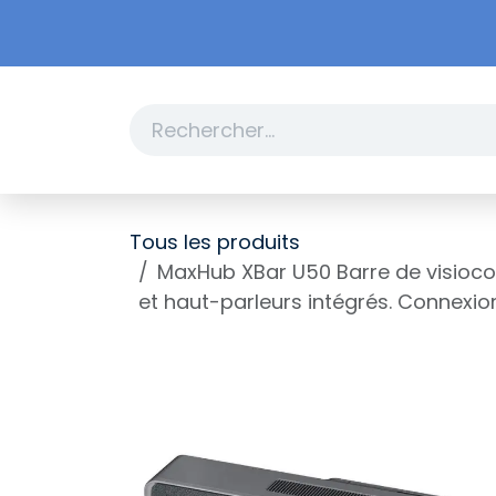
Se rendre au contenu
Boutique
Promotions
Tous les produits
MaxHub XBar U50 Barre de visiocon
et haut-parleurs intégrés. Connexio