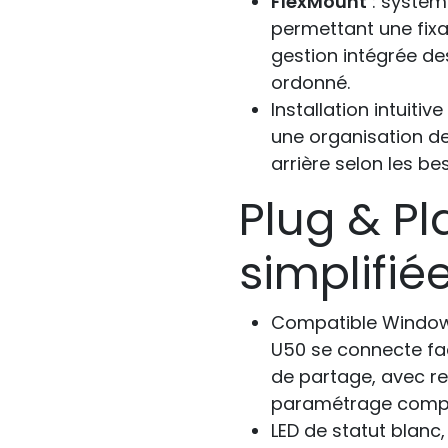
FlexMount
: systèm
permettant une fixa
gestion intégrée de
ordonné.
Installation intuiti
une organisation de
arrière selon les be
Plug & Pl
simplifié
Compatible Windows
U50 se connecte fa
de partage, avec 
paramétrage compl
LED de statut blanc,