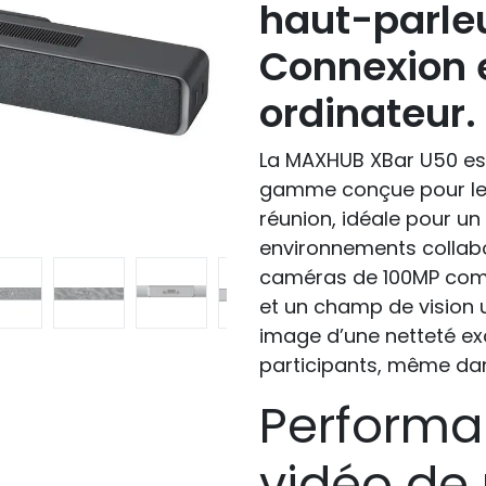
haut-parleu
Connexion 
ordinateur.
La MAXHUB XBar U50 est
gamme conçue pour les
réunion, idéale pour un
environnements collabo
caméras de 100MP combin
et un champ de vision ul
image d’une netteté ex
participants, même dan
Performa
vidéo de 