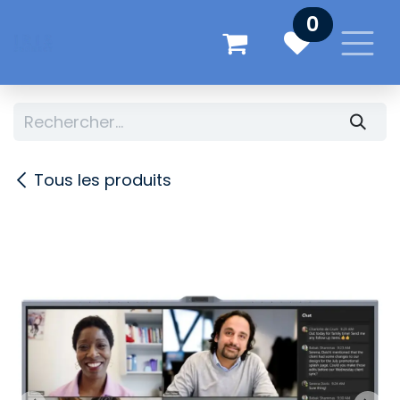
Se rendre au contenu
0
Tous les produits