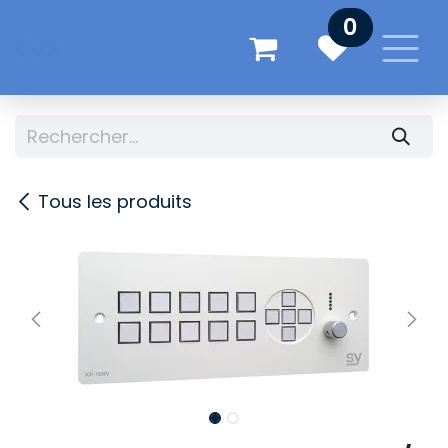
Se rendre au contenu
0
Tous les produits