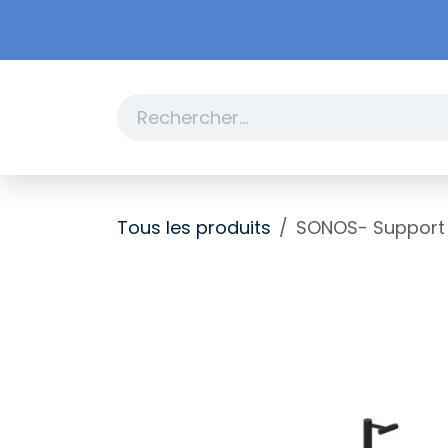
Se rendre au contenu
Boutique
Promotions
Tous les produits
SONOS- Support m