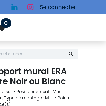
Se connecter
0
port mural ERA
re Noir ou Blanc
ales : • Positionnement : Mur,
r, Type de montage : Mur. • Poids :
èce(s)