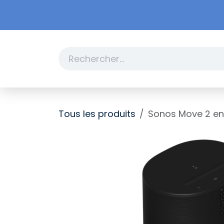
Se rendre au contenu
Boutique
Promotions
Tous les produits
Sonos Move 2 ence