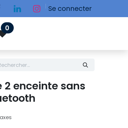
Se connecter
0
 2 enceinte sans
luetooth
taxes