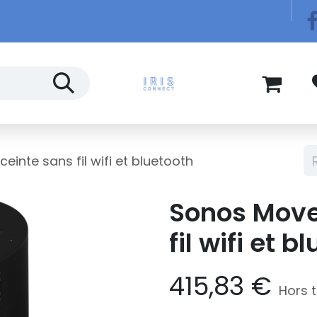
Télécom
Blog
inte sans fil wifi et bluetooth
Sonos Move
fil wifi et b
415,83
€
Hors 