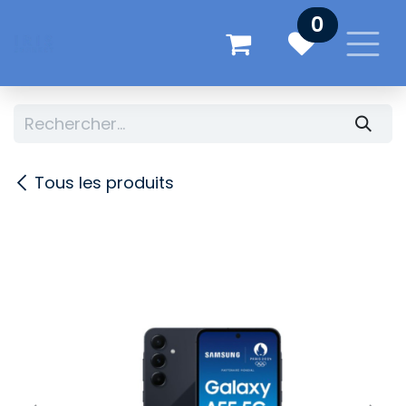
Se rendre au contenu
0
Tous les produits