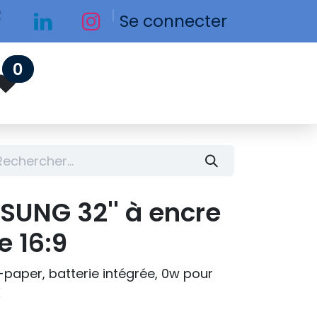
Se connecter
0
UNG 32'' à encre
e 16:9
-paper, batterie intégrée, 0w pour
X