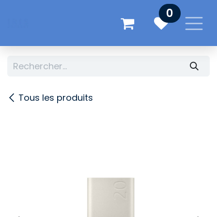
Se rendre au contenu
0
Tous les produits