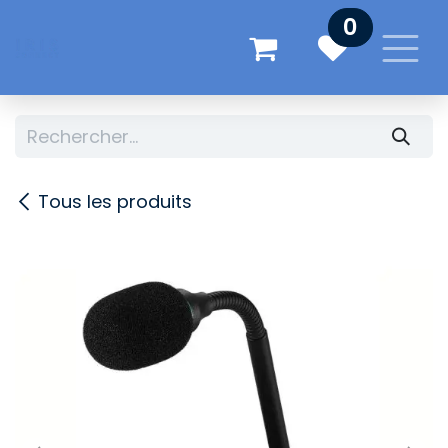
Se rendre au contenu
0
Tous les produits