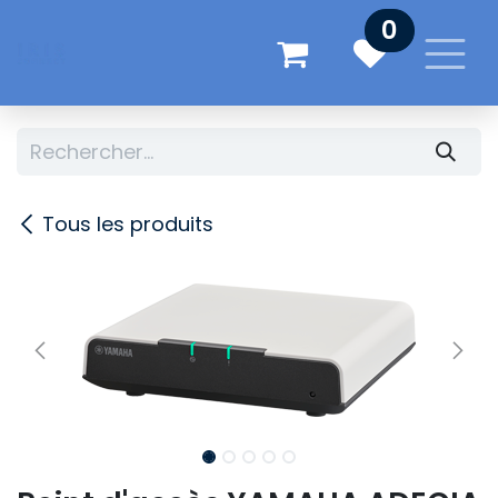
Se rendre au contenu
0
Tous les produits