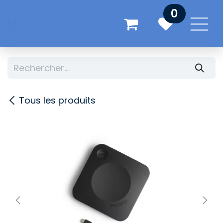
Se rendre au contenu
0
Tous les produits