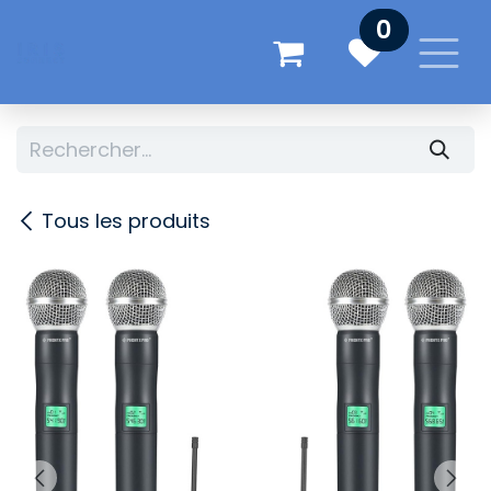
Se rendre au contenu
0
Tous les produits