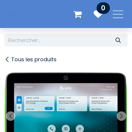
Se rendre au contenu
0
Tous les produits