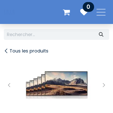
Se rendre au contenu
0
Tous les produits