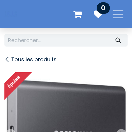
Se rendre au contenu
0
Tous les produits
Épuisé