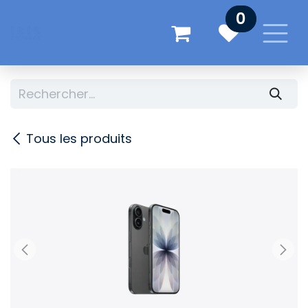
Se rendre au contenu
0
Tous les produits