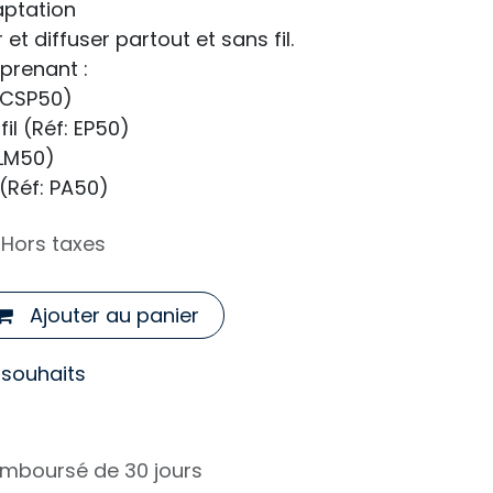
ptation
et diffuser partout et sans fil.
prenant :
: CSP50)
il (Réf: EP50)
 LM50)
 (Réf: PA50)
Hors taxes
Ajouter au panier
e souhaits
remboursé de 30 jours