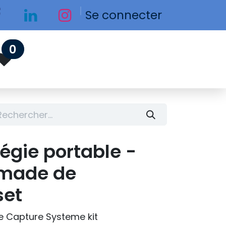
Se connecter
0
gie portable -
omade de
set
 Capture Systeme kit