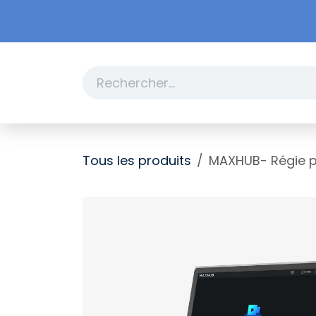
Se rendre au contenu
Boutique
Promotions
Tous les produits
MAXHUB- Régie p