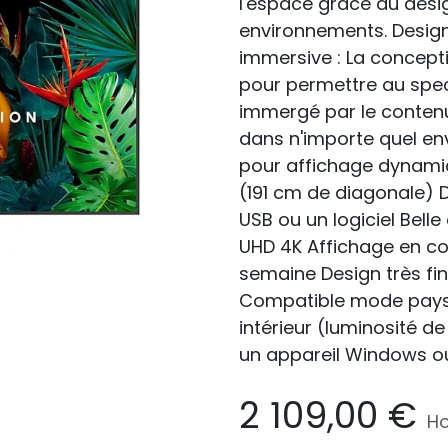
l'espace grâce au desig
environnements. Design
immersive : La concepti
pour permettre au spe
immergé par le contenu
dans n'importe quel en
pour affichage dynami
(191 cm de diagonale) D
USB ou un logiciel Belle
UHD 4K Affichage en con
semaine Design très fi
Compatible mode paysa
intérieur (luminosité 
un appareil Windows o
2 109,00
€
Ho