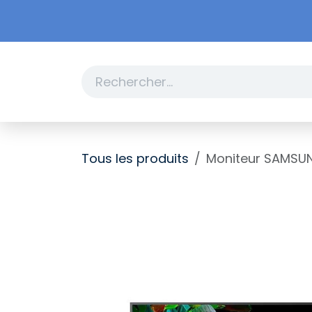
Se rendre au contenu
Boutique
Promotions
Tous les produits
Moniteur SAMSU