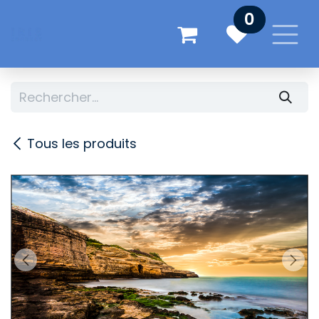
Se rendre au contenu
0
Tous les produits