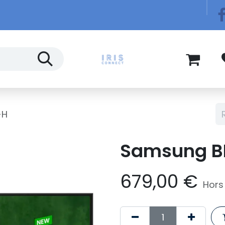
Télécom
Blog
-H
Samsung B
679,00
€
Hors