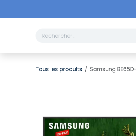
Se rendre au contenu
Boutique
Promotions
Tous les produits
Samsung BE65D