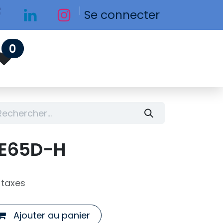
Se connecter
0
E65D-H
 taxes
Ajouter au panier