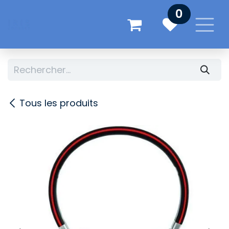
Se rendre au contenu
0
Tous les produits