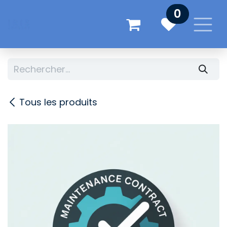
Se rendre au contenu
0
Tous les produits