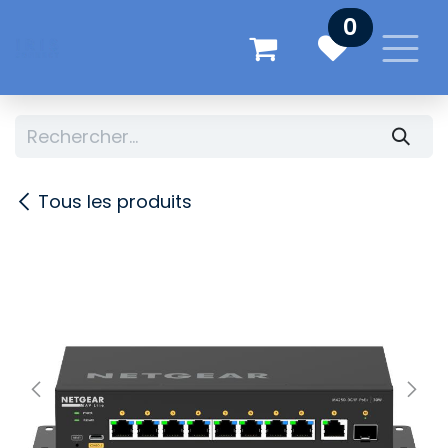
Se rendre au contenu
0
Tous les produits