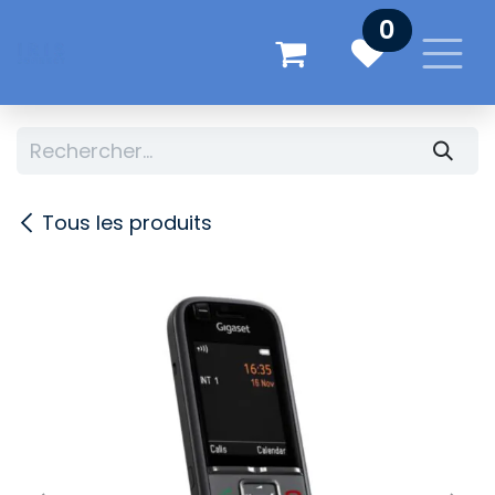
Se rendre au contenu
0
Tous les produits