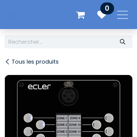
Se rendre au contenu
0
Tous les produits