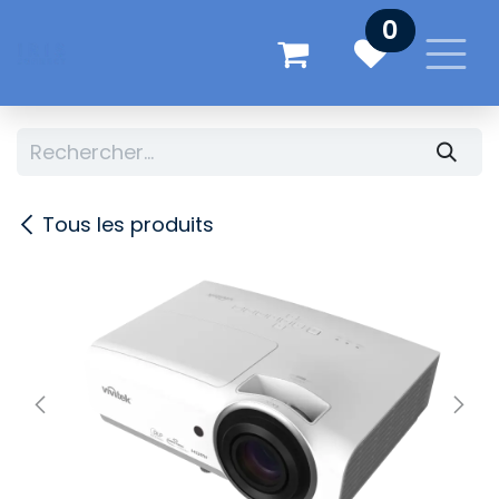
Se rendre au contenu
0
Tous les produits