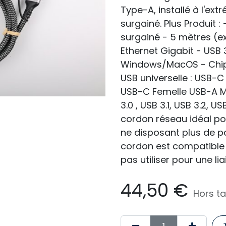
Type-A, installé à l'ex
surgainé. Plus Produit 
surgainé - 5 mètres (e
Ethernet Gigabit - USB
Windows/MacOS - Chips
USB universelle : USB-
USB-C Femelle USB-A Mâ
3.0 , USB 3.1, USB 3.2, U
cordon réseau idéal po
ne disposant plus de po
cordon est compatible 
pas utiliser pour une li
44,50
€
Hors t