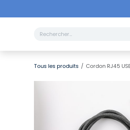
Se rendre au contenu
Boutique
Promotions
Tous les produits
Cordon RJ45 USB