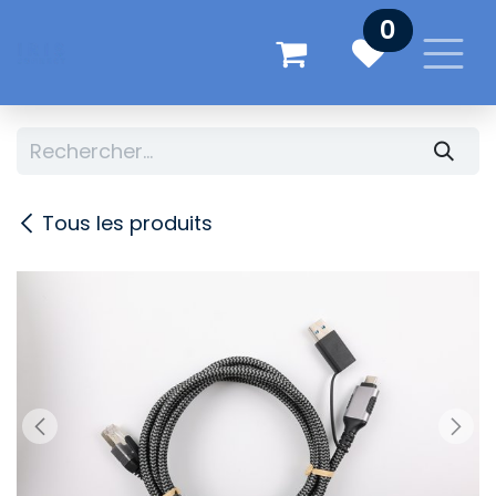
Se rendre au contenu
0
Tous les produits