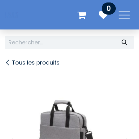
Se rendre au contenu
0
Tous les produits