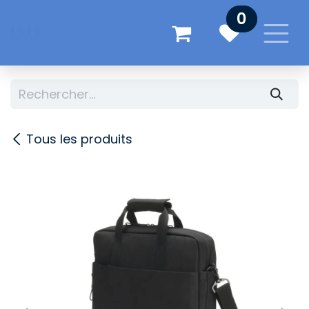
Se rendre au contenu
0
Tous les produits