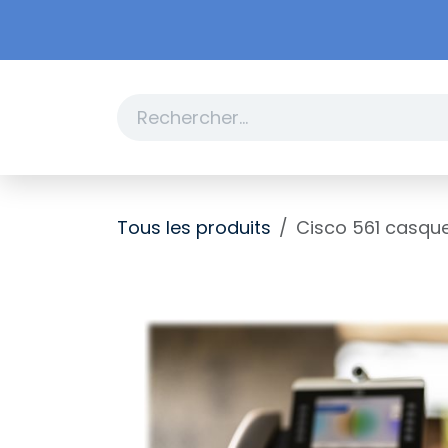
Se rendre au contenu
Boutique
Promotions
Tous les produits
Cisco 561 casque