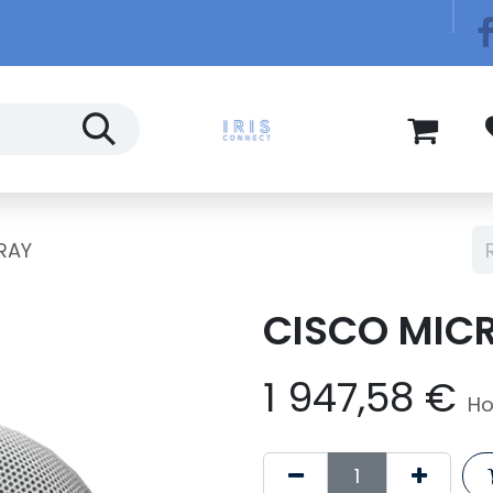
Télécom
Blog
RAY
CISCO MIC
1 947,58
€
Ho