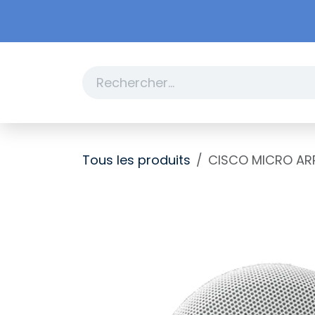
Se rendre au contenu
Boutique
Promotions
Tous les produits
CISCO MICRO AR