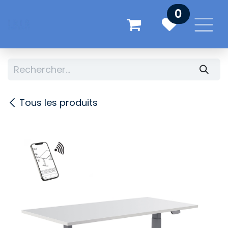
Se rendre au contenu
0
Tous les produits