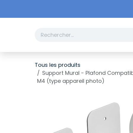
Se rendre au contenu
Boutique
Promotions
Tous les produits
Support Mural - Plafond Compatib
M4 (type appareil photo)