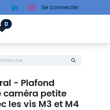
Se connecter
0
al - Plafond
 caméra petite
 les vis M3 et M4