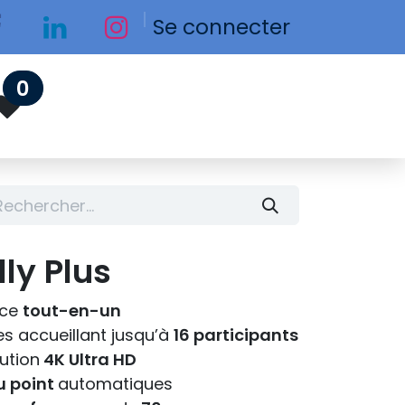
Se connecter
0
lly Plus
nce
tout-en-un
es accueillant jusqu’à
16 participants
ution
4K Ultra HD
u point
automatiques