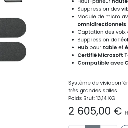
Haut-parleur
haute
Suppression des
vi
Module de micro a
omnidirectionnels
Captation des voix 
Suppression de
l’
éc
Hub
pour
table
et
é
Certifié Microsof
Compatible avec C
Système de visioconfér
très grandes salles
Poids Brut: 13,14 KG
2 605,00
€
H