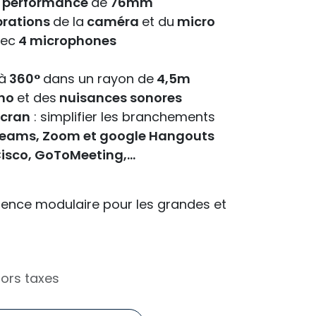
 performance
de
76mm
brations
de la
caméra
et du
micro
vec
4 microphones
à
360°
dans un rayon de
4,5m
ho
et des
nuisances sonores
cran
: simplifier les branchements
t Teams, Zoom et google Hangouts
isco, GoToMeeting,…
ence modulaire pour les grandes et
ors taxes