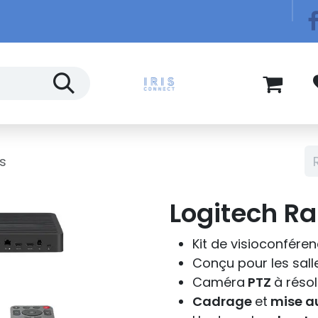
Télécom
Blog
us
Logitech Ra
Kit de visioconfére
Conçu pour les sall
Caméra
PTZ
à résol
Cadrage
et
mise a