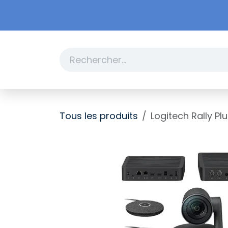
Se rendre au contenu
Boutique
Promotions
Tous les produits
Logitech Rally Pl