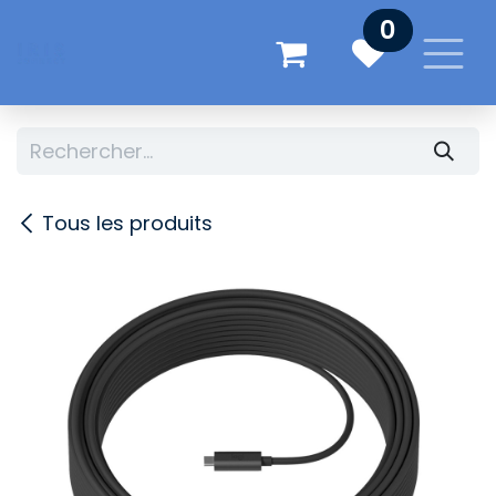
Se rendre au contenu
0
Tous les produits