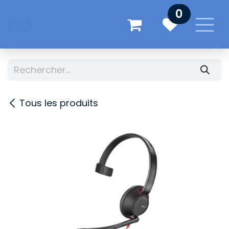
Se rendre au contenu
0
Tous les produits