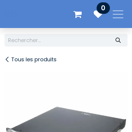
Se rendre au contenu
0
Tous les produits