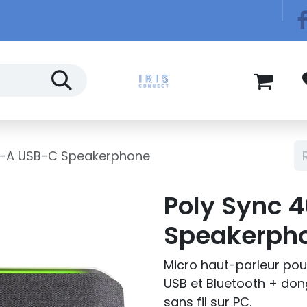
Télécom
Blog
B-A USB-C Speakerphone
Poly Sync 
Speakerph
Micro haut-parleur po
USB et Bluetooth + don
sans fil sur PC.