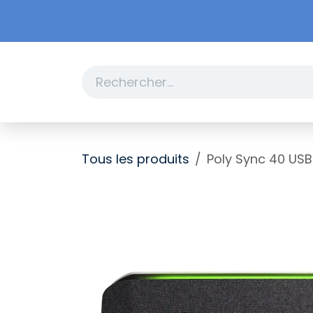
Se rendre au contenu
Boutique
Promotions
Tous les produits
Poly Sync 40 US