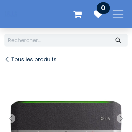
Se rendre au contenu
0
Tous les produits